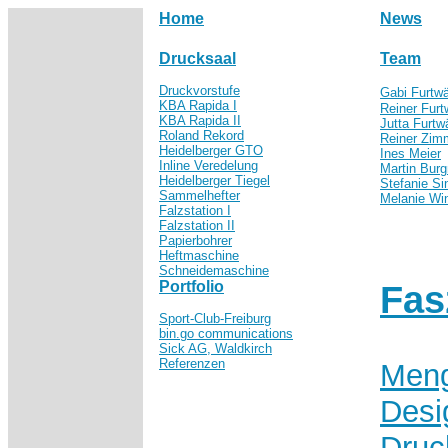
Home
News
Drucksaal
Team
Druckvorstufe
Gabi Furtwä
KBA Rapida I
Reiner Furt
KBA Rapida II
Jutta Furtw
Roland Rekord
Reiner Zi
Heidelberger GTO
Ines Meier
Inline Veredelung
Martin Burg
Heidelberger Tiegel
Stefanie Si
Sammelhefter
Melanie Win
Falzstation I
Falzstation II
Papierbohrer
Heftmaschine
Schneidemaschine
Portfolio
Fas
Sport-Club-Freiburg
bin.go communications
Sick AG, Waldkirch
Referenzen
Meng
Desi
Druc